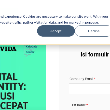
es
nd experience. Cookies are necessary to make our site work. With your
bsite traffic, gather visitation data, and for marketing purpose.
Accept
Decline
Isi formuli
Company Email
*
First name
*