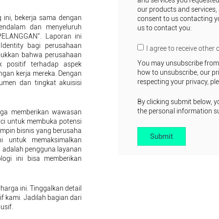
and services you requested
our products and services, 
g ini, bekerja sama dengan
consent to us contacting yo
mendalam dan menyeluruh
us to contact you:
PELANGGAN". Laporan ini
Identity bagi perusahaan
I agree to receive other
unjukkan bahwa perusahaan
You may unsubscribe from 
 positif terhadap aspek
how to unsubscribe, our pr
ungan kerja mereka. Dengan
respecting your privacy, pl
umen dan tingkat akuisisi
By clicking submit below, y
the personal information s
i juga memberikan wawasan
unci untuk membuka potensi
mimpin bisnis yang berusaha
ni untuk memaksimalkan
a adalah pengguna layanan
logi ini bisa memberikan
ga ini. Tinggalkan detail
 kami. Jadilah bagian dari
usif.