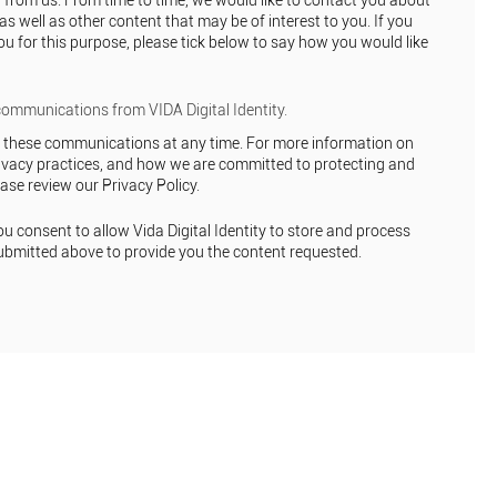
 from us. From time to time, we would like to contact you about
as well as other content that may be of interest to you. If you
u for this purpose, please tick below to say how you would like
 communications from VIDA Digital Identity.
these communications at any time. For more information on
ivacy practices, and how we are committed to protecting and
ease review our Privacy Policy.
ou consent to allow Vida Digital Identity to store and process
ubmitted above to provide you the content requested.