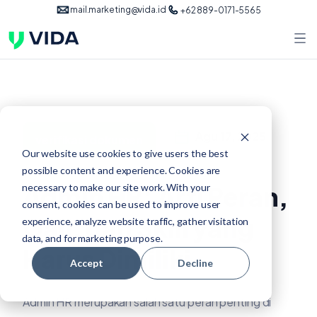
mail.marketing@vida.id
+62 889-0171-5565
Agu 17, 2025
verifikasi dokumen
Our website use cookies to give users the best
possible content and experience. Cookies are
Admin HR: Arti Peran,
necessary to make our site work. With your
consent, cookies can be used to improve user
Gaji, dan Skill yang
experience, analyze website traffic, gather visitation
data, and for marketing purpose.
Harus Dimiliki
Accept
Decline
Admin HR merupakan salah satu peran penting di