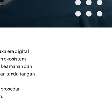
ka era digital
am ekosistem
am keamanan dan
aan tanda tangan
 prosedur
n.