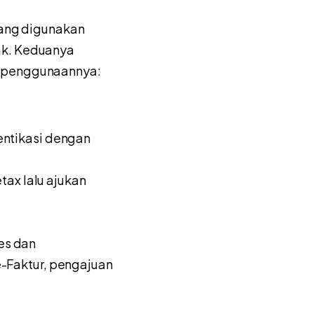
yang digunakan
ak. Keduanya
n penggunaannya:
tentikasi dengan
ax lalu ajukan
es dan
-Faktur, pengajuan