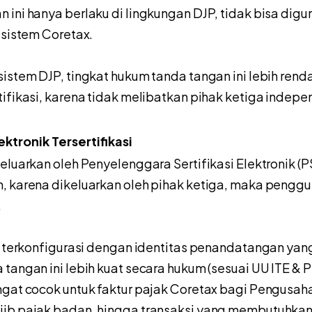
 ini hanya berlaku di lingkungan DJP, tidak bisa dig
 sistem Coretax.
sistem DJP, tingkat hukum tanda tangan ini lebih ren
tifikasi, karena tidak melibatkan pihak ketiga indepe
ktronik Tersertifikasi
eluarkan oleh Penyelenggara Sertifikasi Elektronik (PS
, karena dikeluarkan oleh pihak ketiga, maka penggu
.
ik terkonfigurasi dengan identitas penandatangan yan
tangan ini lebih kuat secara hukum (sesuai UU ITE & P
ngat cocok untuk faktur pajak Coretax bagi Pengusaha
jib pajak badan, hingga transaksi yang membutuhkan 