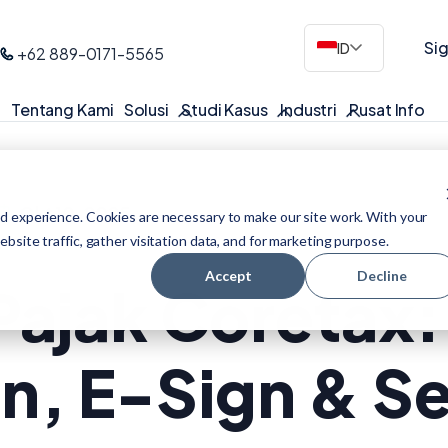
Sig
ID
+62 889-0171-5565
Tentang Kami
Solusi
Studi Kasus
Industri
Pusat Info
Okt 10, 2025
d experience. Cookies are necessary to make our site work. With your
site traffic, gather visitation data, and for marketing purpose.
Accept
Decline
Pajak Coretax:
, E-Sign & Ser