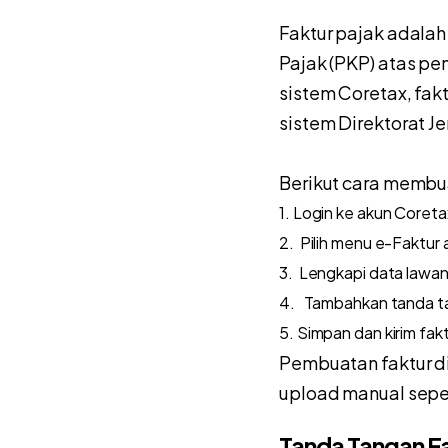
Faktur pajak adalah
Pajak (PKP) atas pe
sistem Coretax, fak
sistem Direktorat Je
Berikut cara membua
1. Login ke akun Coreta
2. Pilih menu e-Faktur 
3. Lengkapi data lawan 
4. Tambahkan tanda tang
5. Simpan dan kirim fak
Pembuatan faktur di
upload manual seper
Tanda Tangan Fa