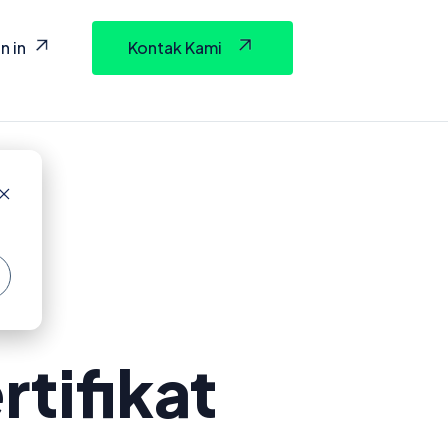
n in
Kontak Kami
tifikat