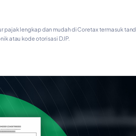
ur pajak lengkap dan mudah di Coretax termasuk tand
nik atau kode otorisasi DJP.