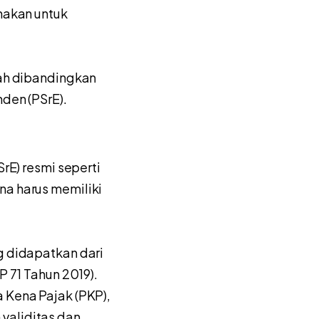
unakan untuk
dah dibandingkan
nden (PSrE).
rE) resmi seperti
na harus memiliki
g didapatkan dari
P 71 Tahun 2019).
 Kena Pajak (PKP),
validitas dan