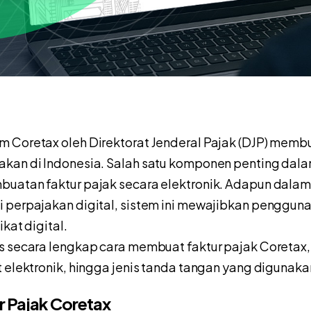
 Coretax oleh Direktorat Jenderal Pajak (DJP) membu
akan di Indonesia. Salah satu komponen penting dal
buatan faktur pajak secara elektronik. Adapun dal
 perpajakan digital, sistem ini mewajibkan penggun
ikat digital.
s secara lengkap cara membuat faktur pajak Coretax,
t elektronik, hingga jenis tanda tangan yang digunaka
 Pajak Coretax