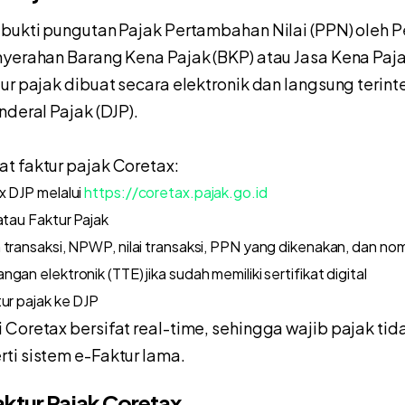
 bukti pungutan Pajak Pertambahan Nilai (PPN) oleh
nyerahan Barang Kena Pajak (BKP) atau Jasa Kena Pajak
tur pajak dibuat secara elektronik dan langsung terin
nderal Pajak (DJP).
t faktur pajak Coretax:
x DJP melalui
https://coretax.pajak.go.id
atau Faktur Pajak
transaksi, NPWP, nilai transaksi, PPN yang dikenakan, dan nomo
an elektronik (TTE) jika sudah memiliki sertifikat digital
tur pajak ke DJP
 Coretax bersifat real-time, sehingga wajib pajak ti
ti sistem e-Faktur lama.
ktur Pajak Coretax