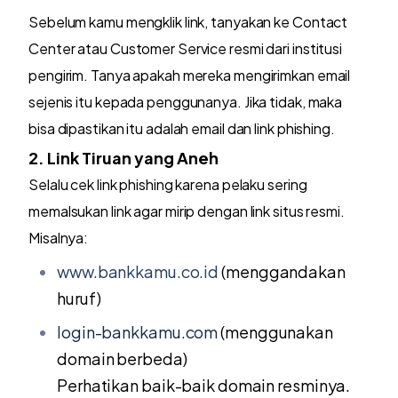
Sebelum kamu mengklik link, tanyakan ke Contact
Center atau Customer Service resmi dari institusi
pengirim. Tanya apakah mereka mengirimkan email
sejenis itu kepada penggunanya. Jika tidak, maka
bisa dipastikan itu adalah email dan link phishing.
2. Link Tiruan yang Aneh
Selalu cek link phishing karena pelaku sering
memalsukan link agar mirip dengan link situs resmi.
Misalnya:
www.bankkamu.co.id
(menggandakan
huruf)
login-bankkamu.com
(menggunakan
domain berbeda)
Perhatikan baik-baik domain resminya.