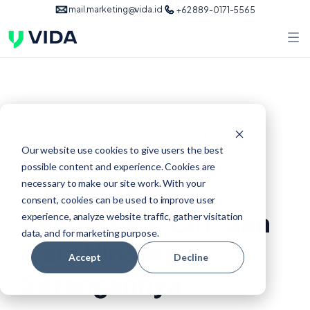
mail.marketing@vida.id
+62 889-0171-5565
Jun 25, 2025
verifikasi biometrik
Our website use cookies to give users the best
possible content and experience. Cookies are
Link Phishing:
necessary to make our site work. With your
consent, cookies can be used to improve user
Pengertian, Ciri, dan
experience, analyze website traffic, gather visitation
data, and for marketing purpose.
Cara Hindari
Accept
Decline
Serangannya