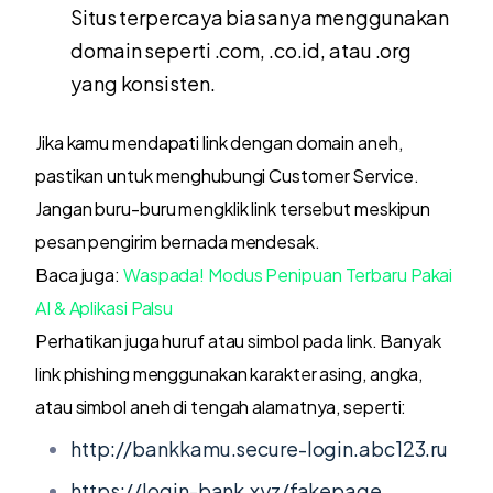
Situs terpercaya biasanya menggunakan
domain seperti .com, .co.id, atau .org
yang konsisten.
Jika kamu mendapati link dengan domain aneh,
pastikan untuk menghubungi Customer Service.
Jangan buru-buru mengklik link tersebut meskipun
pesan pengirim bernada mendesak.
Baca juga:
Waspada! Modus Penipuan Terbaru Pakai
AI & Aplikasi Palsu
Perhatikan juga huruf atau simbol pada link. Banyak
link phishing menggunakan karakter asing, angka,
atau simbol aneh di tengah alamatnya, seperti:
http://bankkamu.secure-login.abc123.ru
https://login-bank.xyz/fakepage