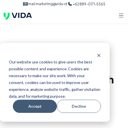
mail.marketing@vida.id
+62 889-0171-5565
Agu 24, 2020
covid
Our website use cookies to give users the best
possible content and experience. Cookies are
Mengenal Low Touch
necessary to make our site work. With your
consent, cookies can be used to improve user
Economy: Model
experience, analyze website traffic, gather visitation
data, and for marketing purpose.
Bisnis Baru Pasca
Accept
Decline
Pandemi