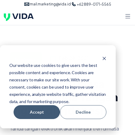
mail.marketing@vida.id
+62 889-0171-5565
Feb 28, 2021
business
Our website use cookies to give users the best
possible content and experience. Cookies are
Prospek dan Masa
necessary to make our site work. With your
consent, cookies can be used to improve user
Depan Tanda Tangan
experience, analyze website traffic, gather visitation
data, and for marketing purpose.
Digital di Indonesia
Accept
Decline
Tanda tangan elektronik akan menjadi tren di masa