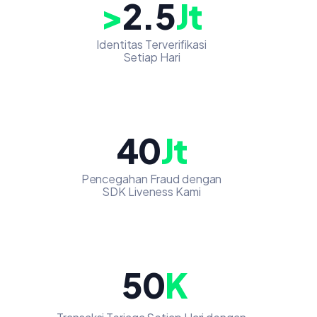
>
2.5
Jt
Identitas Terverifikasi
Setiap Hari
40
Jt
Pencegahan Fraud dengan
SDK Liveness Kami
50
K