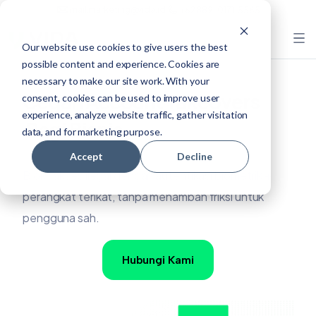
mail.marketing@vida.id
+62 889-0171-5565
Our website use cookies to give users the best
possible content and experience. Cookies are
necessary to make our site work. With your
Cegah Account Takeovers
consent, cookies can be used to improve user
experience, analyze website traffic, gather visitation
Bagi Bisnis
data, and for marketing purpose.
Accept
Decline
Blokir akses ilegal dengan autentikasi biometrik +
perangkat terikat, tanpa menambah friksi untuk
pengguna sah.
Hubungi Kami