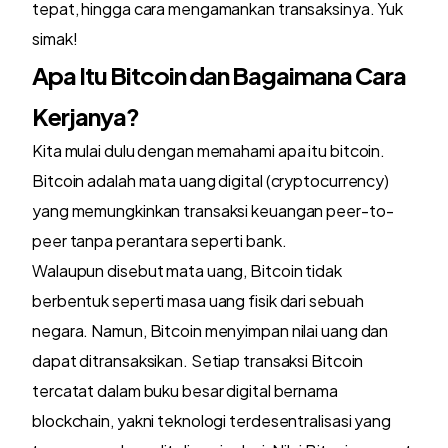
tepat, hingga cara mengamankan transaksinya. Yuk
simak!
Apa Itu Bitcoin dan Bagaimana Cara
Kerjanya?
Kita mulai dulu dengan memahami apa itu bitcoin.
Bitcoin adalah mata uang digital (cryptocurrency)
yang memungkinkan transaksi keuangan peer-to-
peer tanpa perantara seperti bank.
Walaupun disebut mata uang, Bitcoin tidak
berbentuk seperti masa uang fisik dari sebuah
negara. Namun, Bitcoin menyimpan nilai uang dan
dapat ditransaksikan. Setiap transaksi Bitcoin
tercatat dalam buku besar digital bernama
blockchain, yakni teknologi terdesentralisasi yang