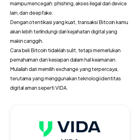
mampu mencegah: phishing, akses ilegal dari device
lain, dan deepfake.
Dengan otentikasi yang kuat, transaksi Bitcoin kamu
akan lebih terlindungi dari kejahatan digital yang
makin canggih.
Cara beli Bitcoin tidaklah sulit, tetapi memerlukan
pemahaman dan kesiapan dalam hal keamanan.
Mulailah dari memilih exchange yang terpercaya,
terutama yang menggunakan teknologi identitas
digital aman seperti VIDA.