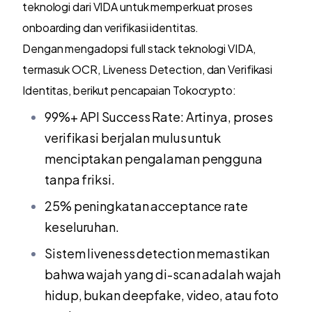
teknologi dari VIDA untuk memperkuat proses
onboarding dan verifikasi identitas.
Dengan mengadopsi full stack teknologi VIDA,
termasuk OCR, Liveness Detection, dan Verifikasi
Identitas, berikut pencapaian Tokocrypto:
99%+ API Success Rate: Artinya, proses
verifikasi berjalan mulus untuk
menciptakan pengalaman pengguna
tanpa friksi.
25% peningkatan acceptance rate
keseluruhan.
Sistem liveness detection memastikan
bahwa wajah yang di-scan adalah wajah
hidup, bukan deepfake, video, atau foto