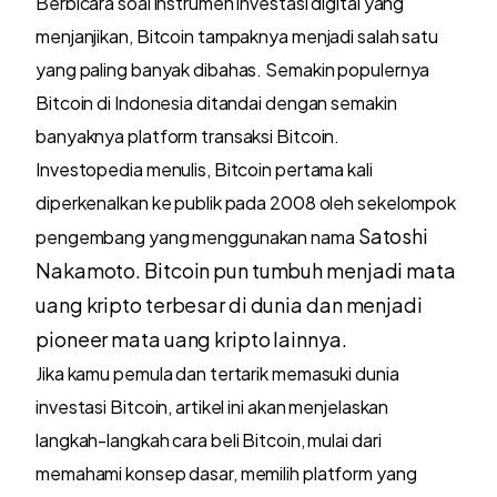
Berbicara soal instrumen investasi digital yang
menjanjikan, Bitcoin tampaknya menjadi salah satu
yang paling banyak dibahas. Semakin populernya
Bitcoin di Indonesia ditandai dengan semakin
banyaknya platform transaksi Bitcoin.
Investopedia menulis, Bitcoin pertama kali
diperkenalkan ke publik pada 2008 oleh sekelompok
Satoshi
pengembang yang menggunakan nama
Nakamoto. Bitcoin pun tumbuh menjadi mata
uang kripto terbesar di dunia dan menjadi
pioneer mata uang kripto lainnya.
Jika kamu pemula dan tertarik memasuki dunia
investasi Bitcoin, artikel ini akan menjelaskan
langkah-langkah cara beli Bitcoin, mulai dari
memahami konsep dasar, memilih platform yang