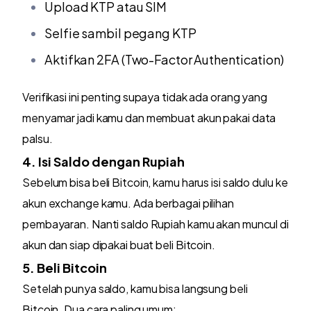
Upload KTP atau SIM
Selfie sambil pegang KTP
Aktifkan 2FA (Two-Factor Authentication)
Verifikasi ini penting supaya tidak ada orang yang
menyamar jadi kamu dan membuat akun pakai data
palsu.
4. Isi Saldo dengan Rupiah
Sebelum bisa beli Bitcoin, kamu harus isi saldo dulu ke
akun exchange kamu. Ada berbagai pilihan
pembayaran. Nanti saldo Rupiah kamu akan muncul di
akun dan siap dipakai buat beli Bitcoin.
5. Beli Bitcoin
Setelah punya saldo, kamu bisa langsung beli
Bitcoin. Dua cara paling umum: