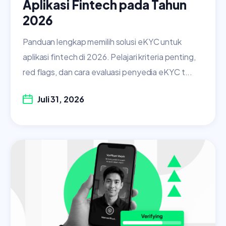
Aplikasi Fintech pada Tahun
2026
Panduan lengkap memilih solusi eKYC untuk
aplikasi fintech di 2026. Pelajari kriteria penting,
red flags, dan cara evaluasi penyedia eKYC t...
Juli 31, 2026