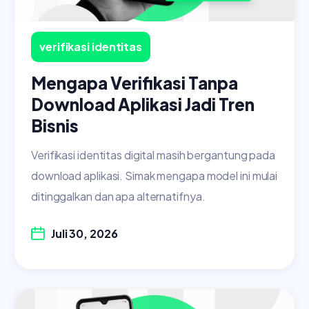
verifikasi identitas
Mengapa Verifikasi Tanpa
Download Aplikasi Jadi Tren
Bisnis
Verifikasi identitas digital masih bergantung pada
download aplikasi. Simak mengapa model ini mulai
ditinggalkan dan apa alternatifnya.
Juli 30, 2026