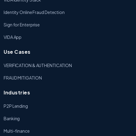
Identity Online Fraud Detection
Sign for Enterprise
VIDA App
Use Cases
VERIFICATION & AUTHENTICATION
FRAUD MITIGATION
Industries
P2P Lending
Banking
Multi-finance