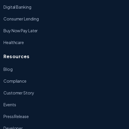
Digital Banking
Consumer Lending
Buy Now Pay Later
Healthcare
Resources
Blog
Compliance
Customer Story
Events
Press Release
Developer