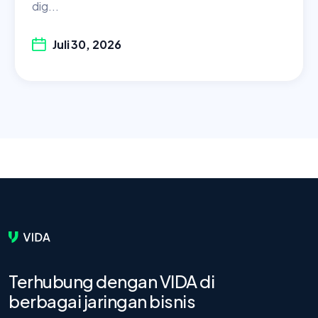
dig...
Juli 30, 2026
Terhubung dengan VIDA di
berbagai jaringan bisnis