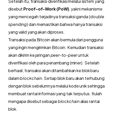
Setelah itu, transaksi diverifikasi melalui sistem yang
disebut
Proof-of-Work (PoW)
, yakni mekanisme
yang mencegah terjadinya transaksi ganda (
double
spending
) dan memastikan bahwa hanya transaksi
yang valid yang akan diproses.
Transaksi pada Bitcoin akan bermula dari pengguna
yang ingin mengirimkan Bitcoin. Kemudian transaksi
akan dikirim ke jaringan
peer-to-peer
untuk
diverifikasi oleh para penambang (miner). Setelah
berhasil, transaksi akan ditambahkan ke blok baru
dalam
blockchain
. Setiap blok baru akan terhubung
dengan blok sebelumnya melalui kode unik sehingga
membuat rantai informasi yang tak terputus. Itulah
mengapa disebut sebagai
blockchain
alias rantai
blok.