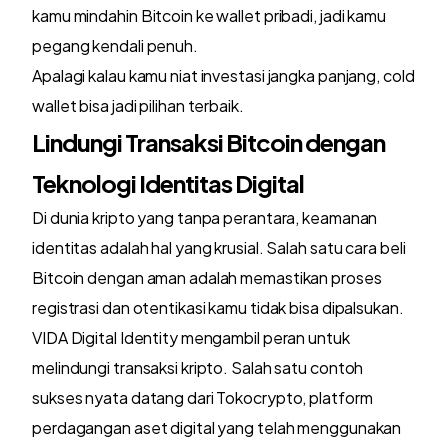
kamu mindahin Bitcoin ke wallet pribadi, jadi kamu
pegang kendali penuh.
Apalagi kalau kamu niat investasi jangka panjang, cold
wallet bisa jadi pilihan terbaik.
Lindungi Transaksi Bitcoin dengan
Teknologi Identitas Digital
Di dunia kripto yang tanpa perantara, keamanan
identitas adalah hal yang krusial. Salah satu cara beli
Bitcoin dengan aman adalah memastikan proses
registrasi dan otentikasi kamu tidak bisa dipalsukan.
VIDA Digital Identity mengambil peran untuk
melindungi transaksi kripto. Salah satu contoh
sukses nyata datang dari Tokocrypto, platform
perdagangan aset digital yang telah menggunakan