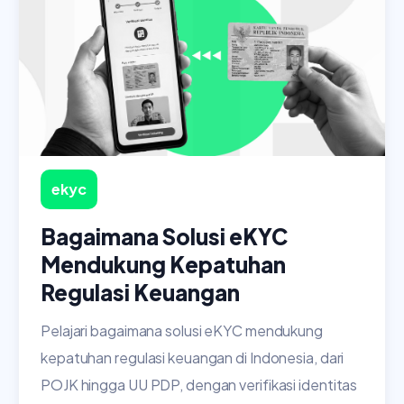
ekyc
Bagaimana Solusi eKYC
Mendukung Kepatuhan
Regulasi Keuangan
Pelajari bagaimana solusi eKYC mendukung
kepatuhan regulasi keuangan di Indonesia, dari
POJK hingga UU PDP, dengan verifikasi identitas