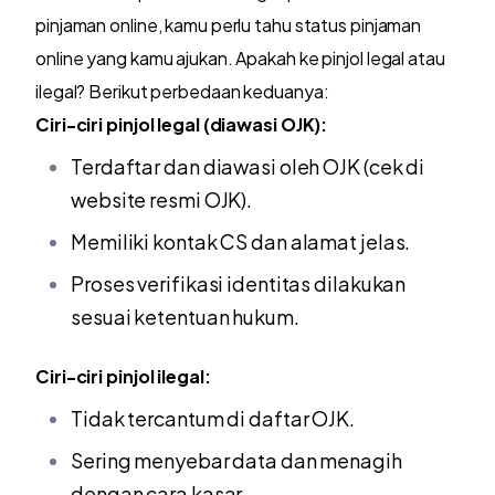
pinjaman online, kamu perlu tahu status pinjaman
online yang kamu ajukan. Apakah ke pinjol legal atau
ilegal? Berikut perbedaan keduanya:
Ciri-ciri pinjol legal (diawasi OJK):
Terdaftar dan diawasi oleh OJK (cek di
website resmi OJK).
Memiliki kontak CS dan alamat jelas.
Proses verifikasi identitas dilakukan
sesuai ketentuan hukum.
Ciri-ciri pinjol ilegal:
Tidak tercantum di daftar OJK.
Sering menyebar data dan menagih
dengan cara kasar.