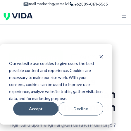
mail.marketing@vida.id
+62 889-0171-5565
Agu 24, 2025
verifikasi identitas
Our website use cookies to give users the best
possible content and experience. Cookies are
Cara Menghapus
necessary to make our site work. With your
consent, cookies can be used to improve user
Data KTP di Pinjaman
experience, analyze website traffic, gather visitation
data, and for marketing purpose.
Online Paling Ampuh
Accept
Decline
Ingin tahu tips menghilangkan data KTP dari pinjol?