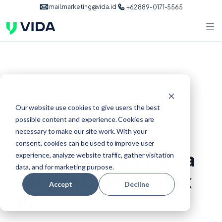
mail.marketing@vida.id
+62 889-0171-5565
Feb 18, 2021
business
Our website use cookies to give users the best
possible content and experience. Cookies are
Tiga Manfaat
necessary to make our site work. With your
consent, cookies can be used to improve user
Menggunakan Tanda
experience, analyze website traffic, gather visitation
data, and for marketing purpose.
Tangan Digital untuk
Accept
Decline
Bisnis