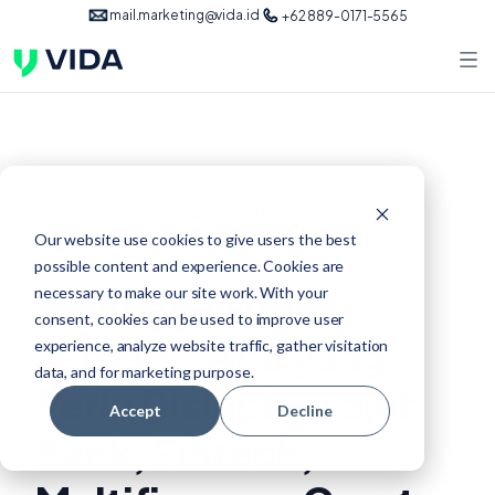
mail.marketing@vida.id
+62 889-0171-5565
Jun 22, 2026
ekyc
Our website use cookies to give users the best
possible content and experience. Cookies are
Regulasi Digital
necessary to make our site work. With your
consent, cookies can be used to improve user
Terbaru: Apa yang
experience, analyze website traffic, gather visitation
data, and for marketing purpose.
Perlu Disiapkan oleh
Accept
Decline
Bank, Fintech,