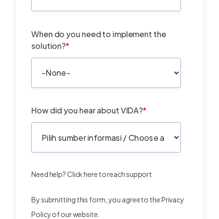
When do you need to implement the
solution?
*
How did you hear about VIDA?
*
Need help?
Click here
to reach support
By submitting this form, you agree to the
Privacy
Policy
of our website.