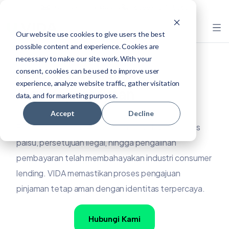
mail.marketing@vida.id
+62 889-0171-5565
Our website use cookies to give users the best
possible content and experience. Cookies are
necessary to make our site work. With your
Amankan Pinjaman,
consent, cookies can be used to improve user
experience, analyze website traffic, gather visitation
Jaga Kepercayaan
data, and for marketing purpose.
Accept
Decline
Penipuan berbasis AI yang menghasilkan identitas
palsu, persetujuan ilegal, hingga pengalihan
pembayaran telah membahayakan industri consumer
lending. VIDA memastikan proses pengajuan
pinjaman tetap aman dengan identitas terpercaya.
Hubungi Kami