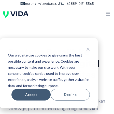
mail.marketing@vida.id
+62 889-0171-5565
Saatnya Beralih ke
Our website use cookies to give users the best
Tanda Tangan Digital
possible content and experience. Cookies are
necessary to make our site work. With your
untuk Produktivitas
consent, cookies can be used to improve user
experience, analyze website traffic, gather visitation
Optimal
data, and for marketing purpose.
Accept
Decline
PT Indonesia Digital Identity (VIDA) memperkenalkan
VIDA Sign, platform tanda tangan digital mutakhir