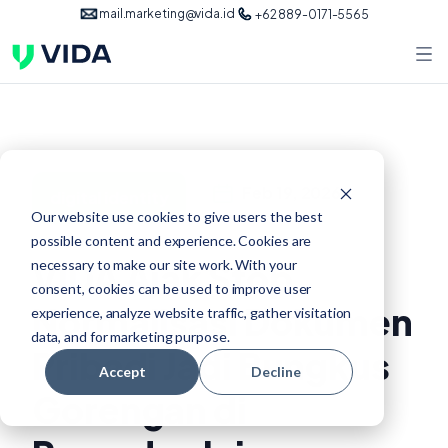
mail.marketing@vida.id
+62 889-0171-5565
Feb 19, 2026
digital identity
Our website use cookies to give users the best
possible content and experience. Cookies are
VIDA Ajak Stop
necessary to make our site work. With your
consent, cookies can be used to improve user
Normalisasi Dokumen
experience, analyze website traffic, gather visitation
data, and for marketing purpose.
Pribadi Jadi Bungkus
Accept
Decline
Gorengan di