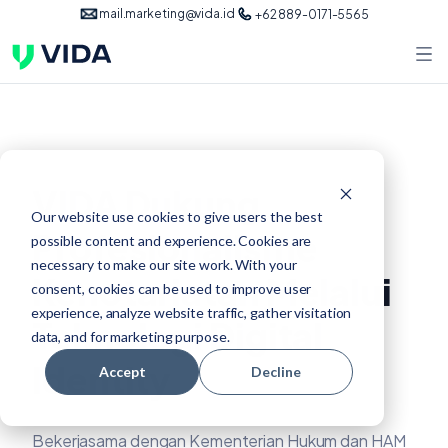
mail.marketing@vida.id
+62 889-0171-5565
VIDA Dukung
Our website use cookies to give users the best
Profesionalisme
possible content and experience. Cookies are
necessary to make our site work. With your
Kenotariatan Melalui
consent, cookies can be used to improve user
experience, analyze website traffic, gather visitation
Teknologi Digital
data, and for marketing purpose.
Identity
Accept
Decline
Bekerjasama dengan Kementerian Hukum dan HAM