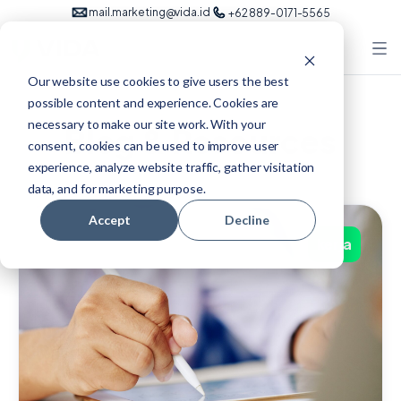
mail.marketing@vida.id
+62 889-0171-5565
Our website use cookies to give users the best
possible content and experience. Cookies are
necessary to make our site work. With your
Blog & Resources
consent, cookies can be used to improve user
experience, analyze website traffic, gather visitation
data, and for marketing purpose.
Accept
Decline
kerja