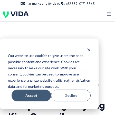
mail.marketing@vida.id
+62 889-0171-5565
Mei 25, 2026
verifikasi identitas
Our website use cookies to give users the best
possible content and experience. Cookies are
Di Balik Kemudahan
necessary to make our site work. With your
consent, cookies can be used to improve user
Kurban Online, VIDA
experience, analyze website traffic, gather visitation
data, and for marketing purpose.
Ingatkan Risiko
Accept
Decline
Penipuan Digital yang