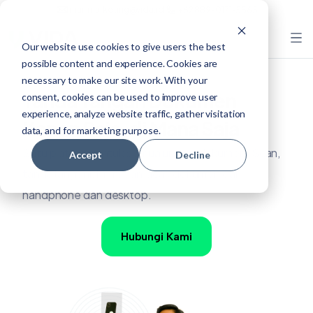
mail.marketing@vida.id
+62 889-0171-5565
Our website use cookies to give users the best
possible content and experience. Cookies are
necessary to make our site work. With your
Tanda Tangan Dokumen
consent, cookies can be used to improve user
experience, analyze website traffic, gather visitation
Kapan Saja, di Mana Saja
data, and for marketing purpose.
Satu platform untuk semua urusan dokumen. Scan,
Accept
Decline
tandatangani, kirim, dan lacak dokumen dari
handphone dan desktop.
Hubungi Kami