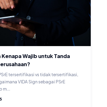
n Kenapa Wajib untuk Tanda
Perusahaan?
rE tersertifikasi vs tidak tersertifikasi,
agaimana VIDA Sign sebagai PSrE
o m...
6