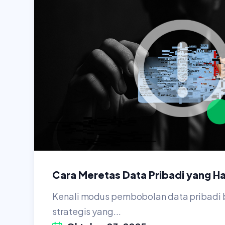
Cara Meretas Data Pribadi yang H
Kenali modus pembobolan data pribadi 
strategis yang...