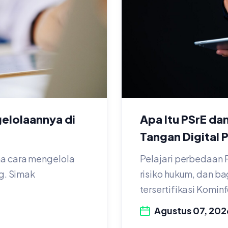
elolaannya di
Apa Itu PSrE da
Tangan Digital 
na cara mengelola
Pelajari perbedaan PS
ng. Simak
risiko hukum, dan b
tersertifikasi Kominf
Agustus 07, 202