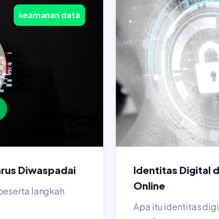
keamanan data
arus Diwaspadai
Identitas Digital
Online
beserta langkah
Apa itu identitas di