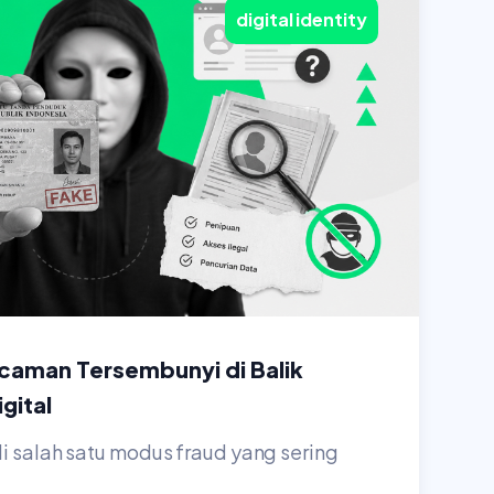
digital identity
ncaman Tersembunyi di Balik
gital
i salah satu modus fraud yang sering