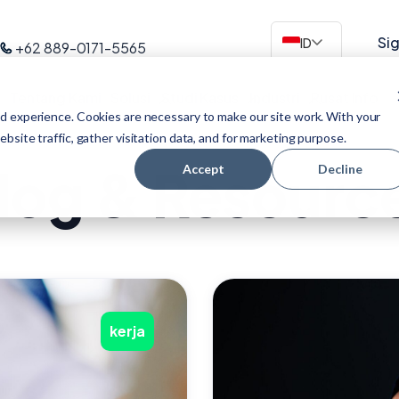
Sig
ID
+62 889-0171-5565
Tentang Kami
Solusi
Studi Kasus
Industri
Pusat Info
d experience. Cookies are necessary to make our site work. With your
site traffic, gather visitation data, and for marketing purpose.
log & Resourc
Accept
Decline
kerja