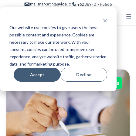
mail.marketing@vida.id
+62 889-0171-5565
Our website use cookies to give users the best
possible content and experience. Cookies are
necessary to make our site work. With your
Blog & Resources
consent, cookies can be used to improve user
experience, analyze website traffic, gather visitation
data, and for marketing purpose.
Accept
Decline
kerja