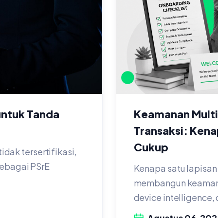
untuk Tanda
Keamanan Multi
Transaksi: Kenap
Cukup
idak tersertifikasi,
sebagai PSrE
Kenapa satu lapisan 
membangun keamanan
device intelligence, 
Agustus 06, 202