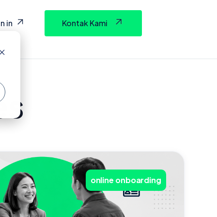
n in
Kontak Kami
es
online onboarding