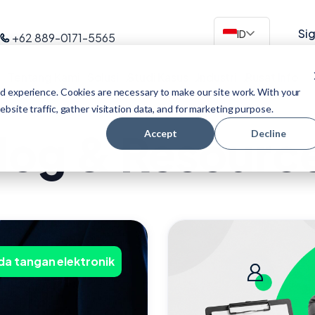
Sig
ID
+62 889-0171-5565
Tentang Kami
Solusi
Studi Kasus
Industri
Pusat Info
d experience. Cookies are necessary to make our site work. With your
site traffic, gather visitation data, and for marketing purpose.
log & Resourc
Accept
Decline
da tangan elektronik