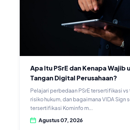
Apa Itu PSrE dan Kenapa Wajib 
Tangan Digital Perusahaan?
Pelajari perbedaan PSrE tersertifikasi vs t
risiko hukum, dan bagaimana VIDA Sign 
tersertifikasi Kominfo m...
Agustus 07, 2026