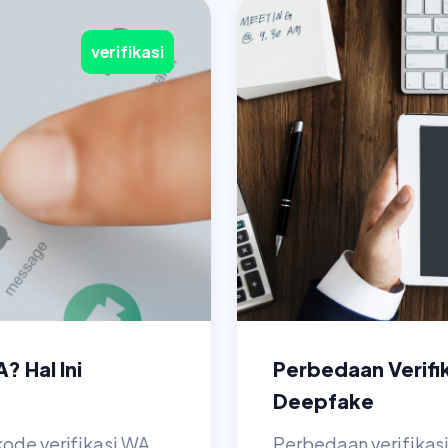
verifikasi
? Hal Ini
Perbedaan Verifi
Deepfake
kode verifikasi WA
Perbedaan verifikasi 